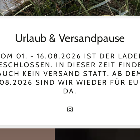
Urlaub & Versandpause
OM 01. - 16.08.2026 IST DER LAD
ESCHLOSSEN. IN DIESER ZEIT FIND
AUCH KEIN VERSAND STATT. AB DE
.08.2026 SIND WIR WIEDER FÜR E
DA.
LITLG
Verkäufer/in:
LIFE IN THE LONG GRASS LITLG
NG GRASS LITLG
-
LITLG - Husk
 Sock
Husk
17
,00
,50
26
€
€
Instagram
Regulärer
Verkaufspreis
Stückpreis
pro
,00
170
/
kg
€
Preis