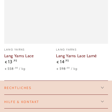
Verkäufer/in:
Verkäufer/in:
LANG YARNS
LANG YARNS
Lang Yarns Lace
Lang Yarns Lace Lamé
Regulärer
Regulärer
13
,95
14
,95
€
€
Preis
Preis
Stückpreis
pro
Stückpreis
pro
,00
,00
558
/
kg
598
/
kg
€
€
RECHTLICHES
HILFE & KONTAKT