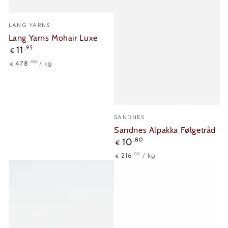
Verkäufer/in:
LANG YARNS
Lang Yarns Mohair Luxe
Regulärer
11
,95
€
Preis
Stückpreis
pro
,00
478
/
kg
€
Verkäufer/in:
SANDNES
Sandnes Alpakka Følgetråd
Regulärer
10
,80
€
Preis
Stückpreis
pro
,00
216
/
kg
€