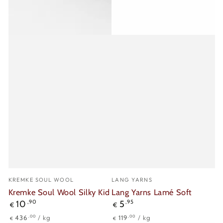
Verkäufer/in:
Verkäufer/in:
KREMKE SOUL WOOL
LANG YARNS
Kremke Soul Wool Silky Kid
Lang Yarns Lamé Soft
Regulärer
Regulärer
10
,90
5
,95
€
€
Preis
Preis
Stückpreis
pro
Stückpreis
pro
,00
,00
436
/
kg
119
/
kg
€
€