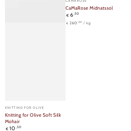
CAMAROSE
CaMaRose Midnatssol
Regulärer
6
,50
€
Preis
Stückpreis
pro
,00
260
/
kg
€
Verkäufer/in:
KNITTING FOR OLIVE
Knitting for Olive Soft Silk
Mohair
Regulärer
10
,50
€