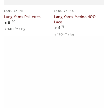
Verkäufer/in:
Verkäufer/in:
LANG YARNS
LANG YARNS
Lang Yarns Paillettes
Lang Yarns Merino 400
Regulärer
Lace
8
,50
€
Preis
Regulärer
4
,75
€
Stückpreis
pro
,00
340
/
kg
€
Preis
Stückpreis
pro
,00
190
/
kg
€