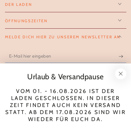
DER LADEN
ÖFFNUNGSZEITEN
MELDE DICH HIER ZU UNSEREM NEWSLETTER AN
E-
Mail
hier
Urlaub & Versandpause
FOLGE UNS AUF INSTAGRAM
eingeben
VOM 01. - 16.08.2026 IST DER
Instagram
LADEN GESCHLOSSEN. IN DIESER
ZEIT FINDET AUCH KEIN VERSAND
Zahlungsmöglichkeiten
STATT. AB DEM 17.08.2026 SIND WIR
WIEDER FÜR EUCH DA.
© 2026,
wool.love
. All rights reserved.