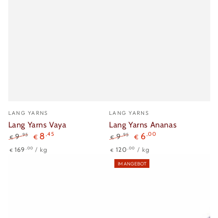
Verkäufer/in:
Verkäufer/in:
LANG YARNS
LANG YARNS
Lang Yarns Vaya
Lang Yarns Ananas
8
,45
6
,00
,95
,95
9
9
€
€
€
€
Regulärer
Verkaufspreis
Regulärer
Verkaufspreis
Stückpreis
pro
Stückpreis
pro
,00
,00
169
/
kg
120
/
kg
€
€
Preis
Preis
IM ANGEBOT