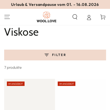
ZUM INHALT
Urlaub & Versandpause vom 01. - 16.08.2026
SPRINGEN
Warenko
Kollektion:
Viskose
FILTER
7 produkte
IM ANGEBOT
IM ANGEBOT