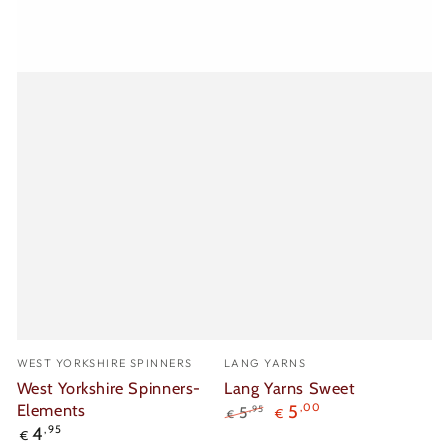
Verkäufer/in:
Verkäufer/in:
WEST YORKSHIRE SPINNERS
LANG YARNS
West Yorkshire Spinners-
Lang Yarns Sweet
Elements
5
,00
,95
5
€
€
Regulärer
4
,95
Regulärer
Verkaufspreis
€