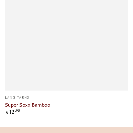
Verkäufer/in:
LANG YARNS
Super Soxx Bamboo
Regulärer
12
,95
€
Preis