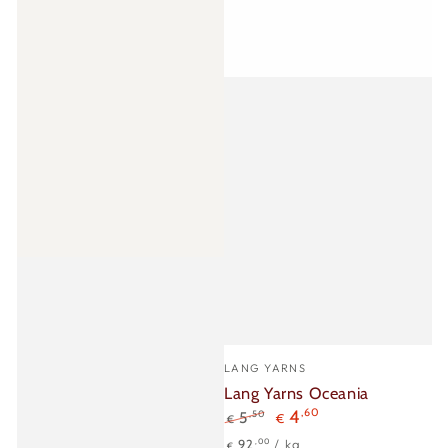
Verkäufer/in:
LANG YARNS
Lang Yarns Oceania
4
,60
,50
5
€
€
Regulärer
Verkaufspreis
Stückpreis
pro
,00
92
/
kg
€