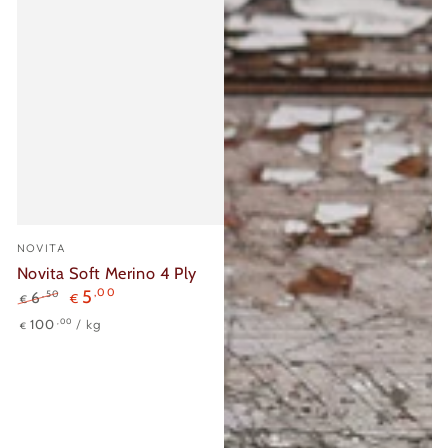
Verkäufer/in:
NOVITA
Novita Soft Merino 4 Ply
5
,00
,50
6
€
€
Regulärer
Verkaufspreis
Stückpreis
pro
,00
100
/
kg
€
Preis