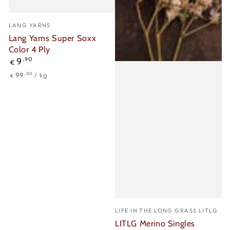
Verkäufer/in:
LANG YARNS
Lang Yarns Super Soxx
Color 4 Ply
Regulärer
9
,90
€
Preis
Stückpreis
pro
,00
99
/
kg
€
Verkäufer/in:
LIFE IN THE LONG GRASS LITLG
LITLG Merino Singles