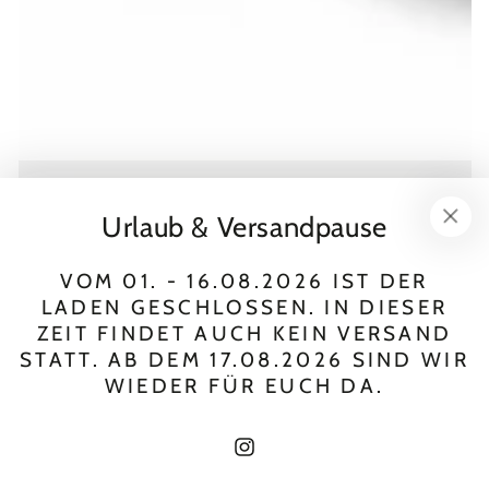
Urlaub & Versandpause
VOM 01. - 16.08.2026 IST DER
LADEN GESCHLOSSEN. IN DIESER
ZEIT FINDET AUCH KEIN VERSAND
STATT. AB DEM 17.08.2026 SIND WIR
WIEDER FÜR EUCH DA.
Instagram
Verkäufer/in:
Verkäufer/in:
PASCUALI
PASCUALI