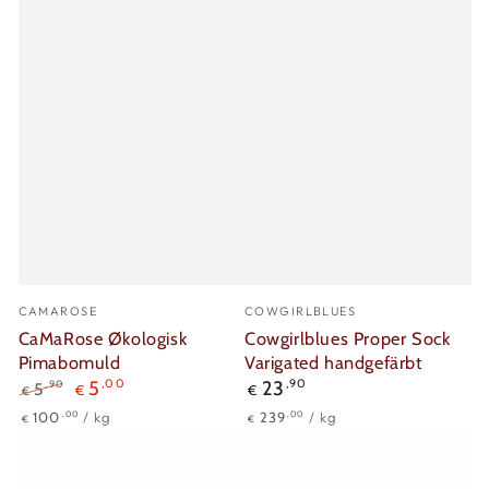
Verkäufer/in:
Verkäufer/in:
CAMAROSE
COWGIRLBLUES
CaMaRose Økologisk
Cowgirlblues Proper Sock
Pimabomuld
Varigated handgefärbt
Regulärer
5
,00
23
,90
,90
5
€
€
€
Preis
Regulärer
Verkaufspreis
Stückpreis
pro
Stückpreis
pro
,00
,00
100
/
kg
239
/
kg
€
€
Preis