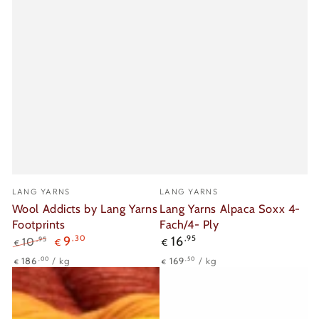
Verkäufer/in:
Verkäufer/in:
LANG YARNS
LANG YARNS
Wool Addicts by Lang Yarns
Lang Yarns Alpaca Soxx 4-
Footprints
Fach/4- Ply
Regulärer
9
,30
16
,95
,95
10
€
€
€
Preis
Regulärer
Verkaufspreis
Stückpreis
pro
Stückpreis
pro
,00
,50
186
/
kg
169
/
kg
€
€
Preis