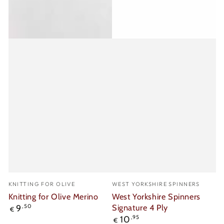
Verkäufer/in:
Verkäufer/in:
KNITTING FOR OLIVE
WEST YORKSHIRE SPINNERS
Knitting for Olive Merino
West Yorkshire Spinners
Regulärer
Signature 4 Ply
9
,50
€
Preis
Regulärer
10
,95
€