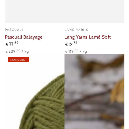
Verkäufer/in:
Verkäufer/in:
PASCUALI
LANG YARNS
Pascuali Balayage
Lang Yarns Lamé Soft
Regulärer
Regulärer
11
,95
5
,95
€
€
Preis
Preis
Stückpreis
pro
Stückpreis
pro
,00
,00
239
/
kg
119
/
kg
€
€
IM ANGEBOT