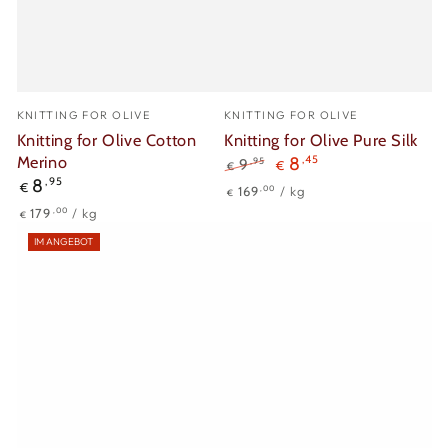
Verkäufer/in:
Verkäufer/in:
KNITTING FOR OLIVE
KNITTING FOR OLIVE
Knitting for Olive Cotton
Knitting for Olive Pure Silk
Merino
8
,45
,95
9
€
€
Regulärer
8
,95
Regulärer
Verkaufspreis
€
Stückpreis
pro
,00
169
/
kg
€
Preis
Preis
Stückpreis
pro
,00
179
/
kg
€
IM ANGEBOT