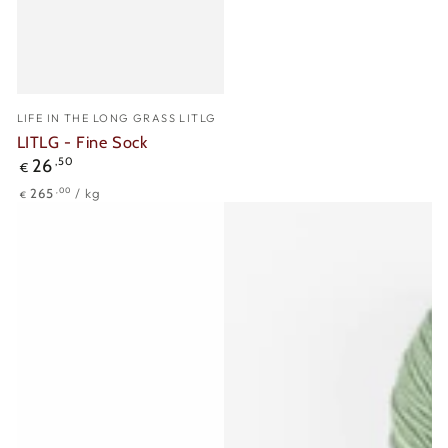
Verkäufer/in:
LIFE IN THE LONG GRASS LITLG
LITLG - Fine Sock
Regulärer
26
,50
€
Preis
Stückpreis
pro
,00
265
/
kg
€