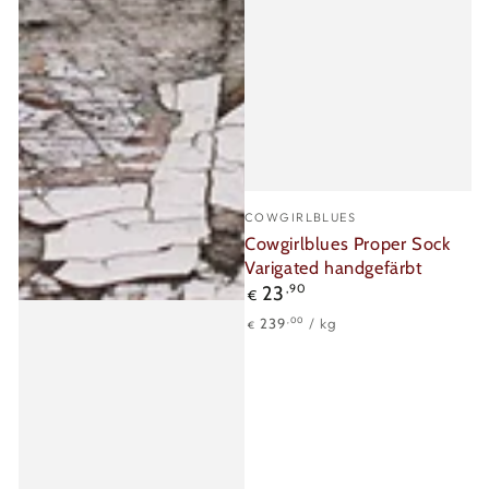
Verkäufer/in:
COWGIRLBLUES
Cowgirlblues Proper Sock
Varigated handgefärbt
Regulärer
23
,90
€
Preis
Stückpreis
pro
,00
239
/
kg
€