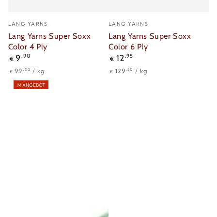
Verkäufer/in:
Verkäufer/in:
LANG YARNS
LANG YARNS
Lang Yarns Super Soxx
Lang Yarns Super Soxx
Color 4 Ply
Color 6 Ply
Regulärer
Regulärer
9
,90
12
,95
€
€
Preis
Preis
Stückpreis
pro
Stückpreis
pro
,00
,50
99
/
kg
129
/
kg
€
€
IM ANGEBOT