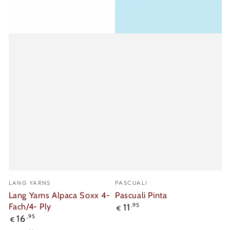
Verkäufer/in:
Verkäufer/in:
LANG YARNS
PASCUALI
Lang Yarns Alpaca Soxx 4-
Pascuali Pinta
Fach/4- Ply
Regulärer
11
,95
€
Preis
Regulärer
16
,95
€
Preis