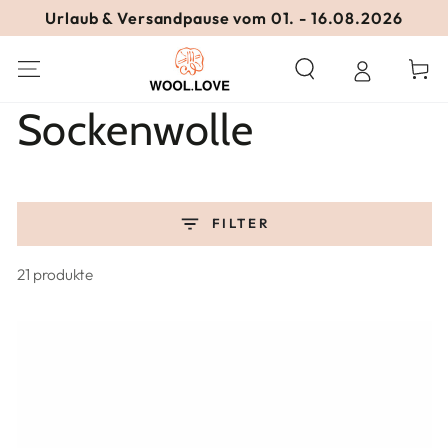
ZUM INHALT
Urlaub & Versandpause vom 01. - 16.08.2026
SPRINGEN
Warenko
Kollektion:
Sockenwolle
FILTER
21 produkte