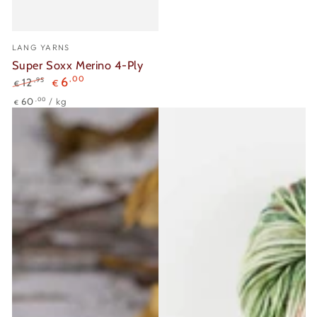
Verkäufer/in:
LANG YARNS
Super Soxx Merino 4-Ply
6
,00
,95
12
€
€
Regulärer
Verkaufspreis
Stückpreis
pro
,00
60
/
kg
€
Preis