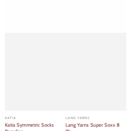
Verkäufer/in:
Verkäufer/in:
KATIA
LANG YARNS
Katia Symmetric Socks
Lang Yarns Super Soxx 8