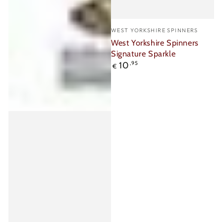
Verkäufer/in:
WEST YORKSHIRE SPINNERS
West Yorkshire Spinners
Signature Sparkle
Regulärer
10
,95
€
Preis