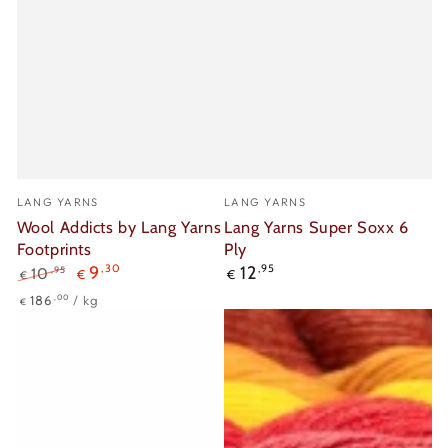
Verkäufer/in:
Verkäufer/in:
LANG YARNS
LANG YARNS
Wool Addicts by Lang Yarns
Lang Yarns Super Soxx 6
Footprints
Ply
Regulärer
9
,30
12
,95
,95
10
€
€
€
Preis
Regulärer
Verkaufspreis
Stückpreis
pro
,00
186
/
kg
€
Preis