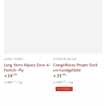
Verkäufer/in:
Verkäufer/in:
LANG YARNS
COWGIRLBLUES
Lang Yarns Alpaca Soxx 6-
Cowgirlblues Proper Sock
Fach/6- Ply
uni handgefärbt
Regulärer
Regulärer
24
,95
23
,90
€
€
Preis
Preis
Stückpreis
pro
Stückpreis
pro
,33
,00
166
/
kg
239
/
kg
€
€
IM ANGEBOT