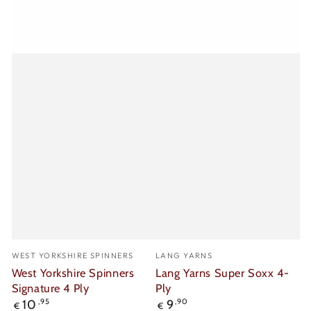
Verkäufer/in:
Verkäufer/in:
WEST YORKSHIRE SPINNERS
LANG YARNS
West Yorkshire Spinners
Lang Yarns Super Soxx 4-
Signature 4 Ply
Ply
Regulärer
Regulärer
10
,95
9
,90
€
€