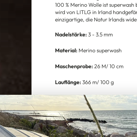
100 % Merino Wolle ist superwash 
wird von LITLG in Irland handgefä
einzigartige, die Natur Irlands wid
Nadelstärke:
3 - 3.5 mm
Material:
Merino superwash
Maschenprobe:
26 M/ 10 cm
Lauflänge:
366 m/ 100 g
Pflege:
Handwäsche
Garnstärke:
Fingering
Fotos @ LITLG