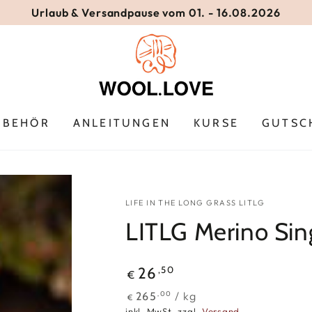
Urlaub & Versandpause vom 01. - 16.08.2026
UBEHÖR
ANLEITUNGEN
KURSE
GUTSC
LIFE IN THE LONG GRASS LITLG
LITLG Merino Sin
Regulärer
,50
26
€
Preis
Stückpreis
pro
/
kg
,00
265
€
inkl. MwSt. zzgl.
Versand