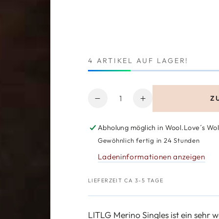
4 ARTIKEL AUF LAGER!
Anzahl
Z
Verringere
Erhöhe
die
die
Menge
Menge
Abholung möglich in
Wool.Love´s Wol
für
für
Gewöhnlich fertig in 24 Stunden
LITLG
LITLG
Ladeninformationen anzeigen
Merino
Merino
Singles
Singles
Handgefärbt
Handgefärbt
LIEFERZEIT CA 3-5 TAGE
LITLG Merino Singles ist ein sehr 