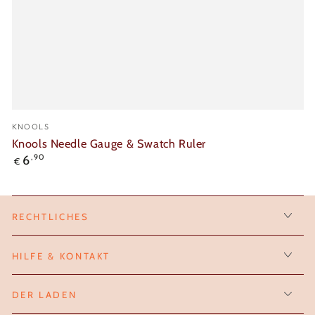
Verkäufer/in:
KNOOLS
Knools Needle Gauge & Swatch Ruler
Regulärer
6
,90
€
Preis
RECHTLICHES
HILFE & KONTAKT
DER LADEN