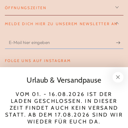
ÖFFNUNGSZEITEN
MELDE DICH HIER ZU UNSEREM NEWSLETTER AN
E-
Mail
hier
FOLGE UNS AUF INSTAGRAM
eingeben
Instagram
Urlaub & Versandpause
Zahlungsmöglichkeiten
VOM 01. - 16.08.2026 IST DER
LADEN GESCHLOSSEN. IN DIESER
ZEIT FINDET AUCH KEIN VERSAND
© 2026,
wool.love
. All rights reserved.
STATT. AB DEM 17.08.2026 SIND WIR
Powered by Shopify
WIEDER FÜR EUCH DA.