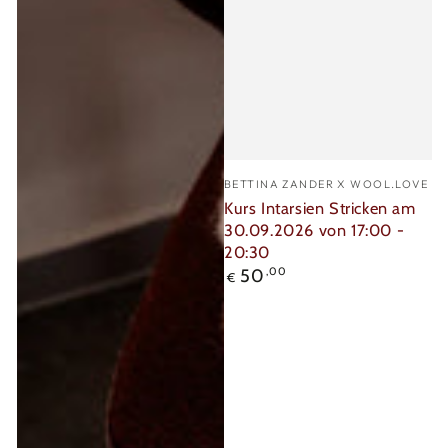
Verkäufer/in:
BETTINA ZANDER X WOOL.LOVE
Kurs Intarsien Stricken am
30.09.2026 von 17:00 -
20:30
Regulärer
50
,00
€
Preis