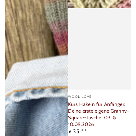
Verkäufer/in:
WOOL.LOVE
Kurs Häkeln für Anfänger:
Deine erste eigene Granny-
Square-Tasche! 03. &
10.09.2026
Regulärer
35
,00
€