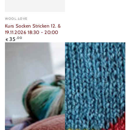
Verkäufer/in:
WOOL.LOVE
Kurs Socken Stricken 12. &
19.11.2026 18:30 - 20:00
Regulärer
35
,00
€
Preis