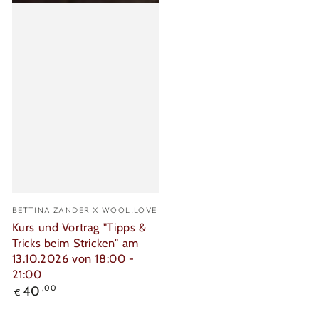
Verkäufer/in:
BETTINA ZANDER X WOOL.LOVE
Kurs und Vortrag "Tipps &
Tricks beim Stricken" am
13.10.2026 von 18:00 -
21:00
Regulärer
40
,00
€
Preis