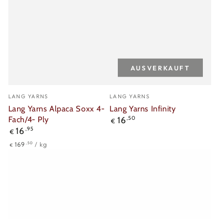
AUSVERKAUFT
Verkäufer/in:
Verkäufer/in:
LANG YARNS
LANG YARNS
Lang Yarns Alpaca Soxx 4-
Lang Yarns Infinity
Fach/4- Ply
Regulärer
16
,50
€
Preis
Regulärer
16
,95
€
Preis
Stückpreis
pro
,50
169
/
kg
€