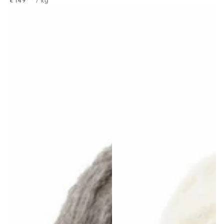
149
/
kg
€