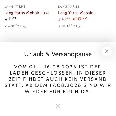
Verkäufer/in:
Verkäufer/in:
LANG YARNS
LANG YARNS
Lang Yarns Mohair Luxe
Lang Yarns Mosaic
Regulärer
11
,95
10
,00
,95
13
€
€
€
Preis
Regulärer
Verkaufspreis
Stückpreis
pro
Stückpreis
pro
,00
,00
478
/
kg
100
/
kg
€
€
Preis
Urlaub & Versandpause
VOM 01. - 16.08.2026 IST DER
LADEN GESCHLOSSEN. IN DIESER
ZEIT FINDET AUCH KEIN VERSAND
STATT. AB DEM 17.08.2026 SIND WIR
WIEDER FÜR EUCH DA.
Instagram