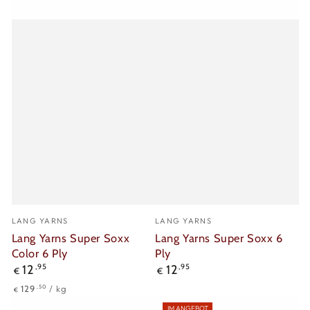
Verkäufer/in:
Verkäufer/in:
LANG YARNS
LANG YARNS
Lang Yarns Super Soxx
Lang Yarns Super Soxx 6
Color 6 Ply
Ply
Regulärer
Regulärer
12
,95
12
,95
€
€
Preis
Preis
Stückpreis
pro
,50
129
/
kg
€
IM ANGEBOT