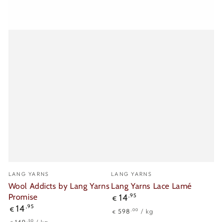
Verkäufer/in:
Verkäufer/in:
LANG YARNS
LANG YARNS
Wool Addicts by Lang Yarns
Lang Yarns Lace Lamé
Promise
Regulärer
14
,95
€
Preis
Regulärer
14
,95
€
Stückpreis
pro
,00
598
/
kg
€
Preis
Stückpreis
pro
,50