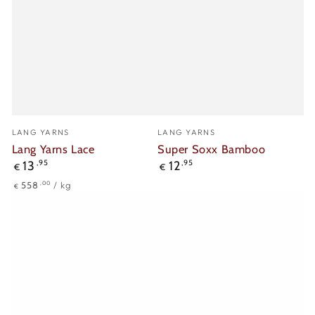
Verkäufer/in:
Verkäufer/in:
LANG YARNS
LANG YARNS
Lang Yarns Lace
Super Soxx Bamboo
Regulärer
Regulärer
13
,95
12
,95
€
€
Preis
Preis
Stückpreis
pro
,00
558
/
kg
€