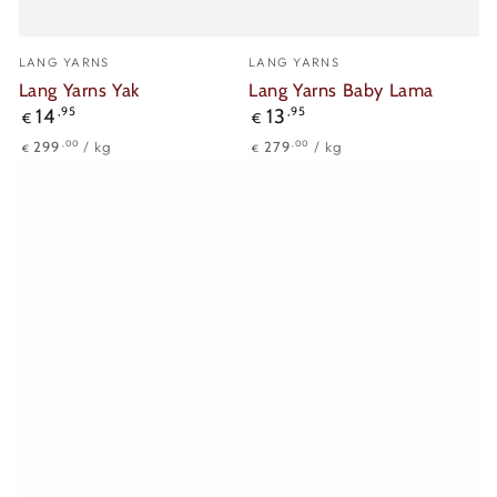
Verkäufer/in:
Verkäufer/in:
LANG YARNS
LANG YARNS
Lang Yarns Yak
Lang Yarns Baby Lama
Regulärer
Regulärer
14
,95
13
,95
€
€
Preis
Preis
Stückpreis
pro
Stückpreis
pro
,00
,00
299
/
kg
279
/
kg
€
€