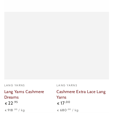
Verkäufer/in:
Verkäufer/in:
LANG YARNS
LANG YARNS
Lang Yarns Cashmere
Cashmere Extra Lace Lang
Dreams
Yarns
Regulärer
Regulärer
22
,95
17
,00
€
€
Preis
Preis
Stückpreis
pro
Stückpreis
pro
,00
,00
918
/
kg
680
/
kg
€
€