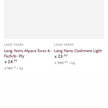
Verkäufer/in:
Verkäufer/in:
LANG YARNS
LANG YARNS
Lang Yarns Alpaca Soxx 6-
Lang Yarns Cashmere Light
Fach/6- Ply
Regulärer
23
,50
€
Preis
Regulärer
24
,95
€
Stückpreis
pro
,00
940
/
kg
€
Preis
Stückpreis
pro
,33
166
/
kg
€