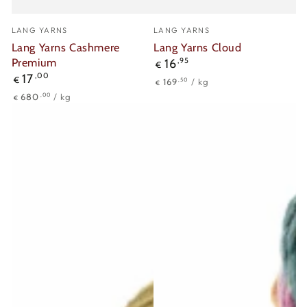
Verkäufer/in:
Verkäufer/in:
LANG YARNS
LANG YARNS
Lang Yarns Cashmere
Lang Yarns Cloud
Premium
Regulärer
16
,95
€
Preis
Regulärer
17
,00
€
Stückpreis
pro
,50
169
/
kg
€
Preis
Stückpreis
pro
,00
680
/
kg
€