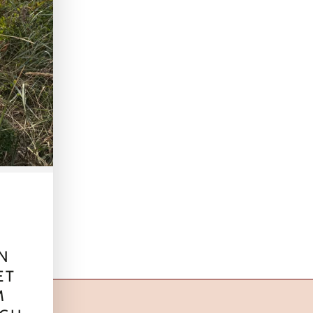
mmentar
EN
ET
M