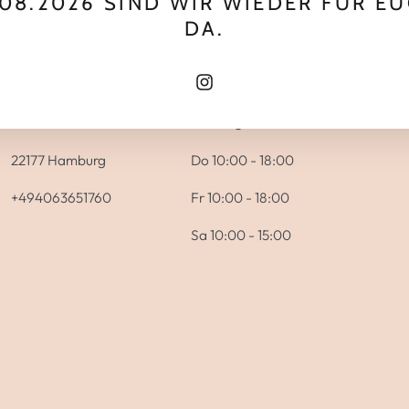
.08.2026 SIND WIR WIEDER FÜR E
DA.
DER LADEN
ÖFFNUNGSZEITEN
Wool.Love Hamburg
Mo 10:00 - 18:00
Instagram
Bramfelder Chaussee 235
Di & Mi geschlossen
22177 Hamburg
Do 10:00 - 18:00
+494063651760
Fr 10:00 - 18:00
Sa 10:00 - 15:00
Zahlungsmöglichkeiten