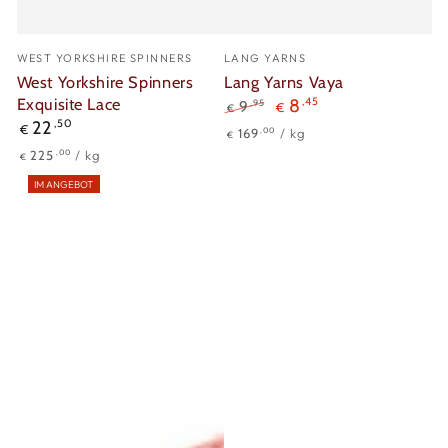
Verkäufer/in:
Verkäufer/in:
WEST YORKSHIRE SPINNERS
LANG YARNS
West Yorkshire Spinners
Lang Yarns Vaya
Exquisite Lace
8
,45
,95
9
€
€
Regulärer
22
,50
Regulärer
Verkaufspreis
€
Stückpreis
pro
,00
169
/
kg
€
Preis
Preis
Stückpreis
pro
,00
225
/
kg
€
IM ANGEBOT