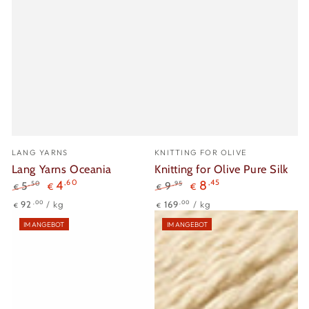
Verkäufer/in:
Verkäufer/in:
LANG YARNS
KNITTING FOR OLIVE
Lang Yarns Oceania
Knitting for Olive Pure Silk
4
,60
8
,45
,50
,95
5
9
€
€
€
€
Regulärer
Verkaufspreis
Regulärer
Verkaufspreis
Stückpreis
pro
Stückpreis
pro
,00
,00
92
/
kg
169
/
kg
€
€
Preis
Preis
IM ANGEBOT
IM ANGEBOT