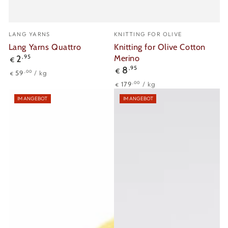
Verkäufer/in:
Verkäufer/in:
LANG YARNS
KNITTING FOR OLIVE
Lang Yarns Quattro
Knitting for Olive Cotton
Regulärer
Merino
2
,95
€
Preis
Regulärer
8
,95
€
Stückpreis
pro
,00
59
/
kg
€
Preis
Stückpreis
pro
,00
179
/
kg
€
IM ANGEBOT
IM ANGEBOT