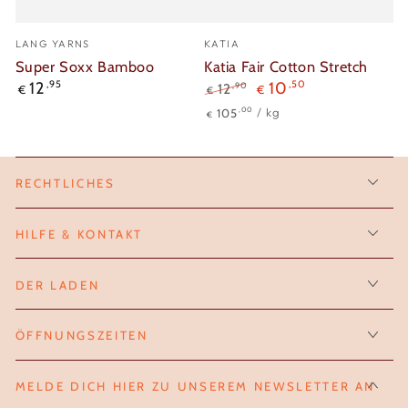
Verkäufer/in:
Verkäufer/in:
LANG YARNS
KATIA
Super Soxx Bamboo
Katia Fair Cotton Stretch
Regulärer
12
,95
10
,50
,90
12
€
€
€
Preis
Regulärer
Verkaufspreis
Stückpreis
pro
,00
105
/
kg
€
Preis
RECHTLICHES
HILFE & KONTAKT
DER LADEN
ÖFFNUNGSZEITEN
MELDE DICH HIER ZU UNSEREM NEWSLETTER AN