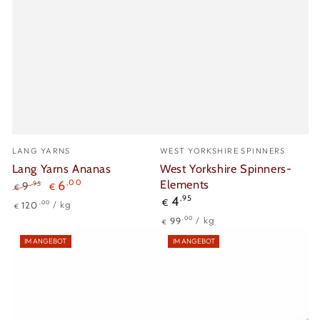
Verkäufer/in:
Verkäufer/in:
LANG YARNS
WEST YORKSHIRE SPINNERS
Lang Yarns Ananas
West Yorkshire Spinners-
Elements
6
,00
,95
9
€
€
Regulärer
4
,95
Regulärer
Verkaufspreis
€
Stückpreis
pro
,00
120
/
kg
€
Preis
Preis
Stückpreis
pro
,00
99
/
kg
€
IM ANGEBOT
IM ANGEBOT