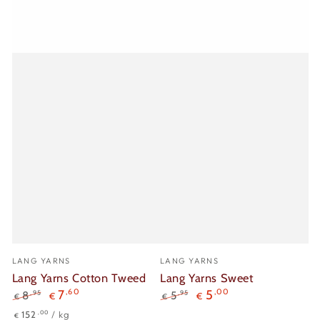
Verkäufer/in:
Verkäufer/in:
LANG YARNS
LANG YARNS
Lang Yarns Cotton Tweed
Lang Yarns Sweet
7
,60
5
,00
,95
,95
8
5
€
€
€
€
Regulärer
Verkaufspreis
Regulärer
Verkaufspreis
Stückpreis
pro
,00
152
/
kg
€