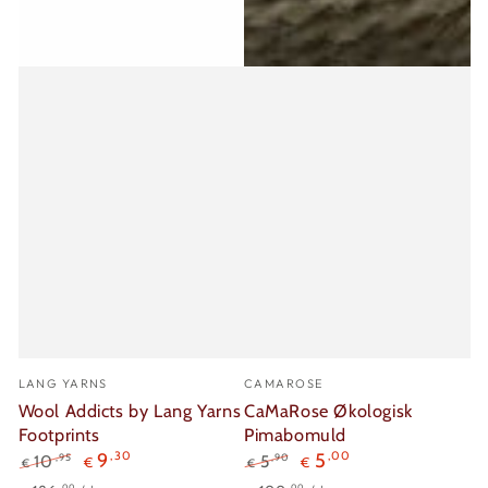
Verkäufer/in:
Verkäufer/in:
LANG YARNS
CAMAROSE
Wool Addicts by Lang Yarns
CaMaRose Økologisk
Footprints
Pimabomuld
9
,30
5
,00
,95
,90
10
5
€
€
€
€
Regulärer
Verkaufspreis
Regulärer
Verkaufspreis
Stückpreis
pro
Stückpreis
pro
,00
,00