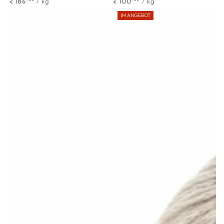
186
/
kg
100
/
kg
€
€
Preis
Preis
IM ANGEBOT