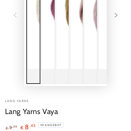
LANG YARNS
Lang Yarns Vaya
,45
8
IM ANGEBOT
,95
9
€
€