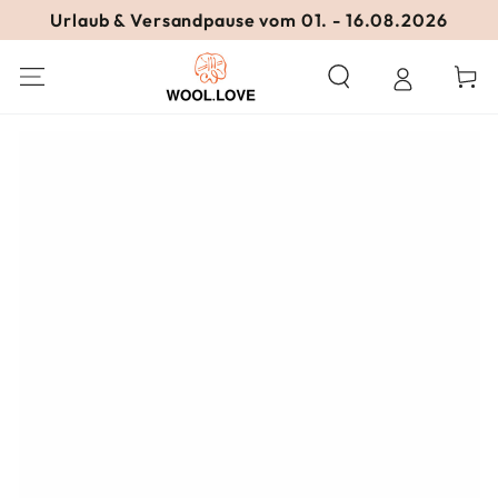
ZUM INHALT
Urlaub & Versandpause vom 01. - 16.08.2026
SPRINGEN
Warenko
ZU DEN
PRODUKTINFORMATIONEN
SPRINGEN