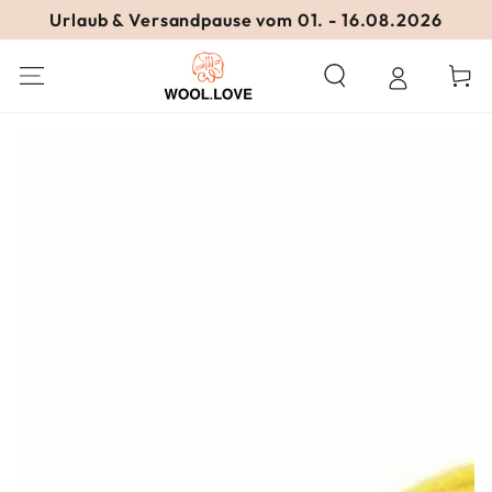
ZUM INHALT
Urlaub & Versandpause vom 01. - 16.08.2026
SPRINGEN
Warenko
ZU DEN
PRODUKTINFORMATIONEN
SPRINGEN