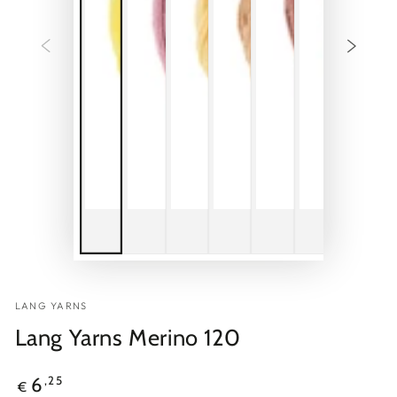
LANG YARNS
Lang Yarns Merino 120
Regulärer
,25
6
€