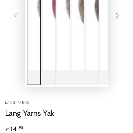
LANG YARNS
Lang Yarns Yak
Regulärer
,95
14
€