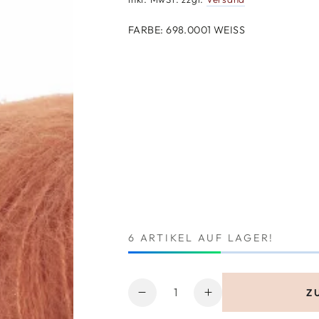
FARBE:
698.0001 WEISS
6 ARTIKEL AUF LAGER!
Anzahl
Z
Verringere
Erhöhe
die
die