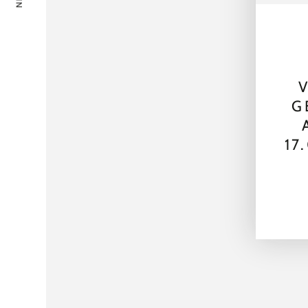
V
G
17