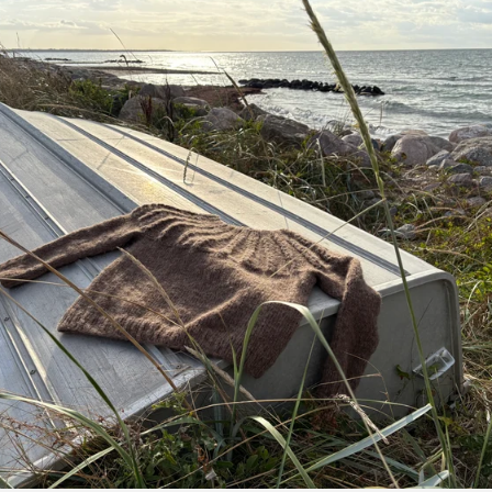
Pflege:
Handwäsche
Garnstärke:
DK
Fotos @ Lang Yarns