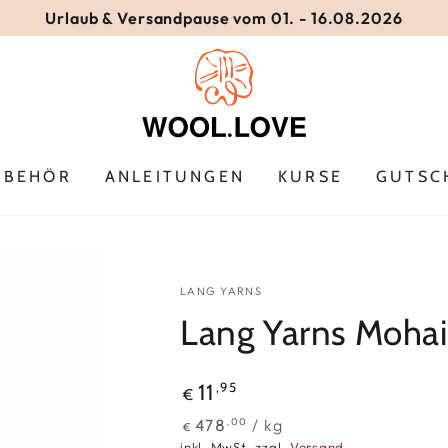
Urlaub & Versandpause vom 01. - 16.08.2026
UBEHÖR
ANLEITUNGEN
KURSE
GUTSC
LANG YARNS
Lang Yarns Mohai
Regulärer
,95
11
€
Preis
Stückpreis
pro
/
kg
,00
478
€
inkl. MwSt. zzgl.
Versand