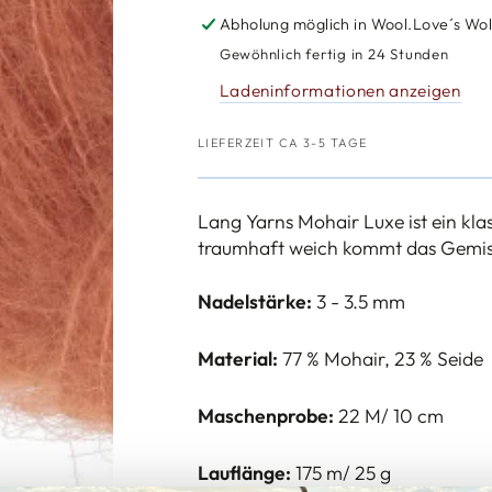
Menge
Menge
Abholung möglich in
Wool.Love´s Wol
für
für
Gewöhnlich fertig in 24 Stunden
Lang
Lang
Ladeninformationen anzeigen
Yarns
Yarns
Mohair
Mohair
Luxe
Luxe
LIEFERZEIT CA 3-5 TAGE
Lang Yarns Mohair Luxe ist ein kla
traumhaft weich kommt das Gemis
Nadelstärke:
3 - 3.5 mm
Material:
77 % Mohair, 23 % Seide
Maschenprobe:
22 M/ 10 cm
Lauflänge:
175 m/ 25 g