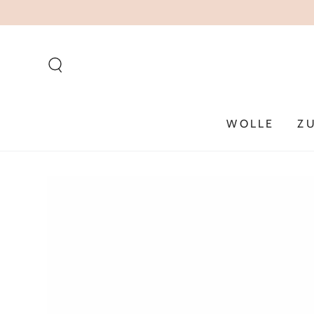
ZUM INHALT
SPRINGEN
WOLLE
Z
ZU DEN
PRODUKTINFORMATIONEN
SPRINGEN