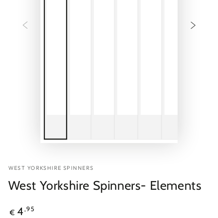
WEST YORKSHIRE SPINNERS
West Yorkshire Spinners- Elements
Regulärer
,95
4
€