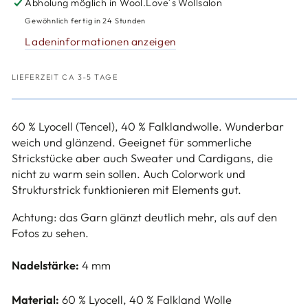
West
West
Abholung möglich in
Wool.Love´s Wollsalon
Yorkshire
Yorkshire
Gewöhnlich fertig in 24 Stunden
Spinners-
Spinners-
Ladeninformationen anzeigen
Elements
Elements
LIEFERZEIT CA 3-5 TAGE
60 % Lyocell (Tencel), 40 % Falklandwolle. Wunderbar
weich und glänzend. Geeignet für sommerliche
Strickstücke aber auch Sweater und Cardigans, die
nicht zu warm sein sollen. Auch Colorwork und
Strukturstrick funktionieren mit Elements gut.
Achtung: das Garn glänzt deutlich mehr, als auf den
Fotos zu sehen.
Nadelstärke:
4 mm
Material:
60 % Lyocell, 40 % Falkland Wolle