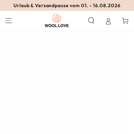
ZUM INHALT
Urlaub & Versandpause vom 01. - 16.08.2026
SPRINGEN
Warenko
ZU DEN
PRODUKTINFORMATIONEN
SPRINGEN