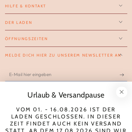
HILFE & KONTAKT
DER LADEN
ÖFFNUNGSZEITEN
MELDE DICH HIER ZU UNSEREM NEWSLETTER AN
E-
Mail
hier
Urlaub & Versandpause
FOLGE UNS AUF INSTAGRAM
eingeben
VOM 01. - 16.08.2026 IST DER
Instagram
LADEN GESCHLOSSEN. IN DIESER
ZEIT FINDET AUCH KEIN VERSAND
Zahlungsmöglichkeiten
STATT. AB DEM 17.08.2026 SIND WIR