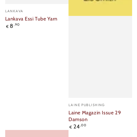
Verkäufer/in:
LANKAVA
Lankava Essi Tube Yarn
Regulärer
8
,90
€
Preis
Verkäufer/in:
LAINE PUBLISHING
Laine Magazin Issue 29
Damson
Regulärer
24
,00
€
Preis