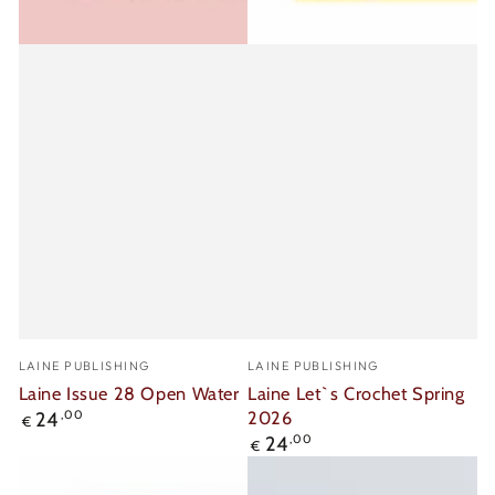
Verkäufer/in:
Verkäufer/in:
LAINE PUBLISHING
LAINE PUBLISHING
Laine Issue 28 Open Water
Laine Let`s Crochet Spring
Regulärer
2026
24
,00
€
Preis
Regulärer
24
,00
€
Preis