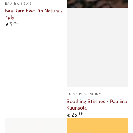
Verkäufer/in:
BAA RAM EWE
Baa Ram Ewe Pip Naturals
4ply
Regulärer
5
,95
€
Preis
Verkäufer/in:
LAINE PUBLISHING
Soothing Stitches - Pauliina
Kuunsola
Regulärer
25
,99
€
Preis