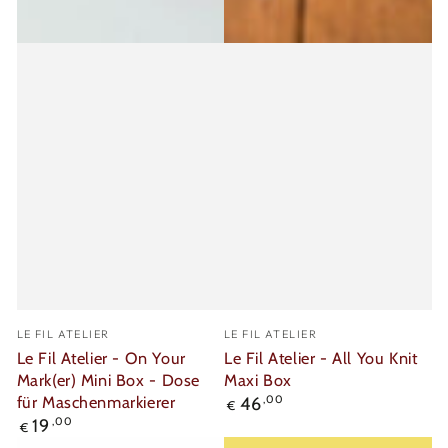
Verkäufer/in:
Verkäufer/in:
LE FIL ATELIER
LE FIL ATELIER
Le Fil Atelier - On Your
Le Fil Atelier - All You Knit
Mark(er) Mini Box - Dose
Maxi Box
für Maschenmarkierer
Regulärer
46
,00
€
Preis
Regulärer
19
,00
€
Preis