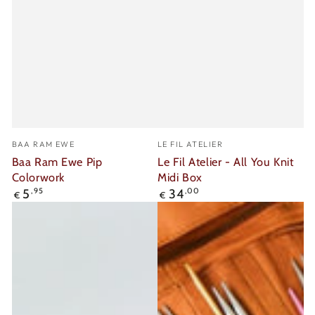
Verkäufer/in:
Verkäufer/in:
BAA RAM EWE
LE FIL ATELIER
Baa Ram Ewe Pip
Le Fil Atelier - All You Knit
Colorwork
Midi Box
Regulärer
Regulärer
5
,95
34
,00
€
€
Preis
Preis