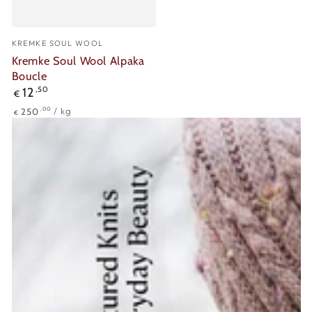
Verkäufer/in:
KREMKE SOUL WOOL
Kremke Soul Wool Alpaka
Boucle
Regulärer
12
,50
€
Preis
Stückpreis
pro
,00
250
/
kg
€