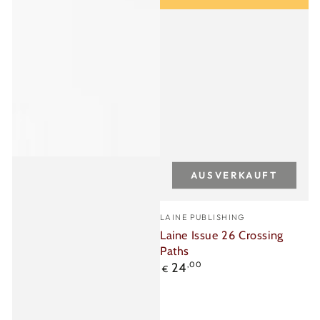
AUSVERKAUFT
Verkäufer/in:
LAINE PUBLISHING
Laine Issue 26 Crossing
Paths
Regulärer
24
,00
€
Preis