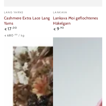
Verkäufer/in:
Verkäufer/in:
LANG YARNS
LANKAVA
Cashmere Extra Lace Lang
Lankava Moi geflochtenes
Yarns
Häkelgarn
Regulärer
Regulärer
17
,00
9
,90
€
€
Preis
Preis
Stückpreis
pro
,00
680
/
kg
€