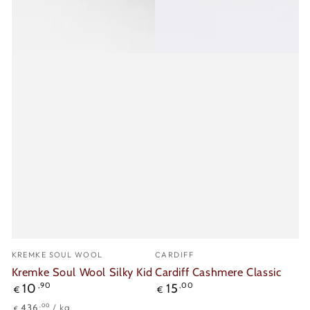
Verkäufer/in:
Verkäufer/in:
KREMKE SOUL WOOL
CARDIFF
Kremke Soul Wool Silky Kid
Cardiff Cashmere Classic
Regulärer
Regulärer
10
,90
15
,00
€
€
Preis
Preis
Stückpreis
pro
,00
436
/
kg
€