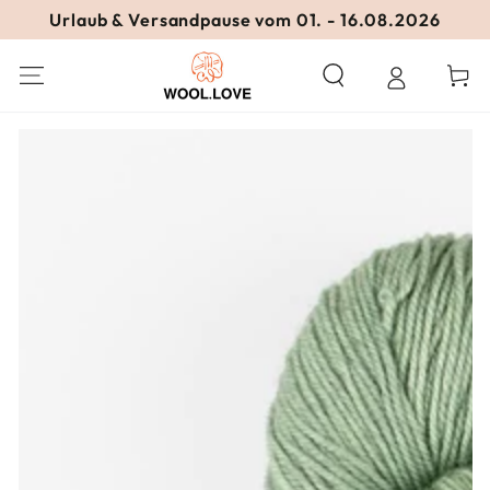
ZUM INHALT
Urlaub & Versandpause vom 01. - 16.08.2026
SPRINGEN
Warenko
ZU DEN
PRODUKTINFORMATIONEN
SPRINGEN