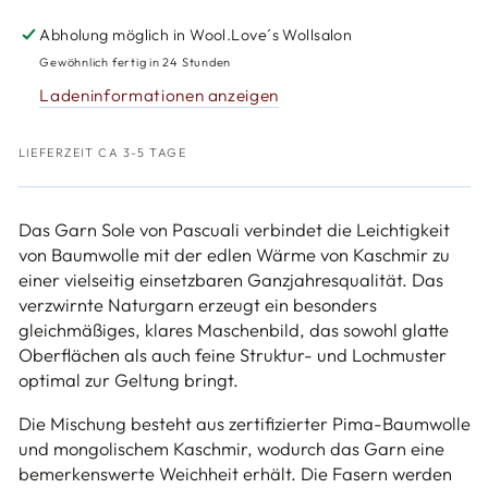
für
für
Pascuali
Pascuali
Abholung möglich in
Wool.Love´s Wollsalon
Sole
Sole
Gewöhnlich fertig in 24 Stunden
Ladeninformationen anzeigen
LIEFERZEIT CA 3-5 TAGE
Das Garn Sole von Pascuali verbindet die Leichtigkeit
von Baumwolle mit der edlen Wärme von Kaschmir zu
einer vielseitig einsetzbaren Ganzjahresqualität. Das
verzwirnte Naturgarn erzeugt ein besonders
gleichmäßiges, klares Maschenbild, das sowohl glatte
Oberflächen als auch feine Struktur- und Lochmuster
optimal zur Geltung bringt.
Die Mischung besteht aus zertifizierter Pima-Baumwolle
und mongolischem Kaschmir, wodurch das Garn eine
bemerkenswerte Weichheit erhält. Die Fasern werden