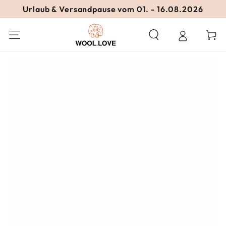
ZUM INHALT
Urlaub & Versandpause vom 01. - 16.08.2026
SPRINGEN
Warenko
ZU DEN
PRODUKTINFORMATIONEN
SPRINGEN