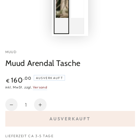
MUUD
Muud Arendal Tasche
Regulärer
,00
160
AUSVERKAUFT
€
Preis
inkl. MwSt. zzgl.
Versand
Anzahl
Verringere
Erhöhe
die
die
AUSVERKAUFT
Menge
Menge
für
für
Muud
Muud
LIEFERZEIT CA 3-5 TAGE