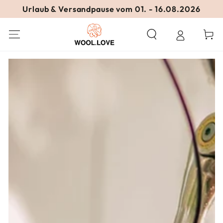
ZUM INHALT
Urlaub & Versandpause vom 01. - 16.08.2026
SPRINGEN
Warenko
ZU DEN
PRODUKTINFORMATIONEN
SPRINGEN