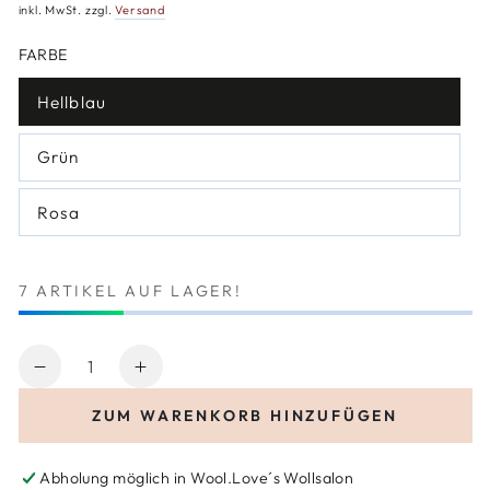
Preis
inkl. MwSt. zzgl.
Versand
FARBE
Hellblau
Variante
ausverkauft
oder
Grün
nicht
Variante
verfügbar
ausverkauft
oder
Rosa
nicht
Variante
verfügbar
ausverkauft
oder
nicht
verfügbar
7 ARTIKEL AUF LAGER!
Anzahl
Verringere
Erhöhe
die
die
ZUM WARENKORB HINZUFÜGEN
Menge
Menge
für
für
Tulip
Tulip
Abholung möglich in
Wool.Love´s Wollsalon