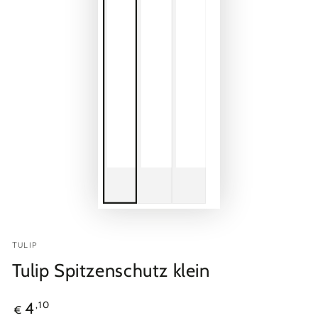
TULIP
Tulip Spitzenschutz klein
Regulärer
,10
4
€