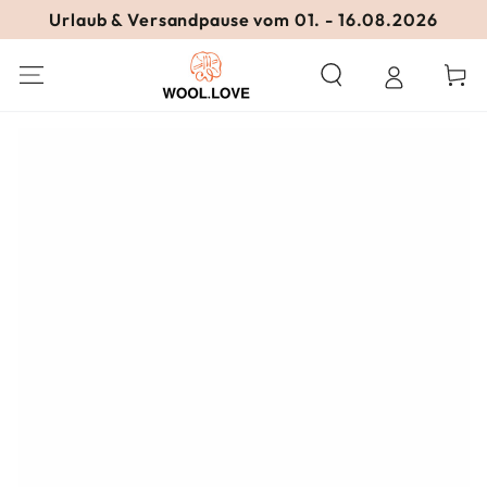
ZUM INHALT
Urlaub & Versandpause vom 01. - 16.08.2026
SPRINGEN
Warenko
ZU DEN
PRODUKTINFORMATIONEN
SPRINGEN