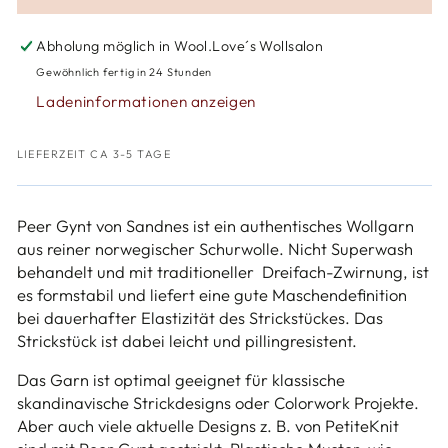
für
für
Sandnes
Sandnes
Abholung möglich in
Wool.Love´s Wollsalon
Peer
Peer
Gewöhnlich fertig in 24 Stunden
Gynt
Gynt
Ladeninformationen anzeigen
LIEFERZEIT CA 3-5 TAGE
Peer Gynt von Sandnes ist ein authentisches Wollgarn
aus reiner norwegischer Schurwolle. Nicht Superwash
behandelt und mit traditioneller Dreifach-Zwirnung, ist
es formstabil und liefert eine gute Maschendefinition
bei dauerhafter Elastizität des Strickstückes. Das
Strickstück ist dabei leicht und pillingresistent.
Das Garn ist optimal geeignet für klassische
skandinavische Strickdesigns oder Colorwork Projekte.
Aber auch viele aktuelle Designs z. B. von PetiteKnit