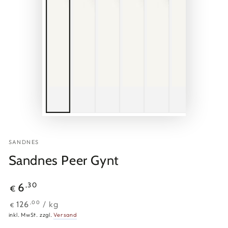
SANDNES
Sandnes Peer Gynt
Regulärer
,30
6
€
Preis
Stückpreis
pro
/
kg
,00
126
€
inkl. MwSt. zzgl.
Versand