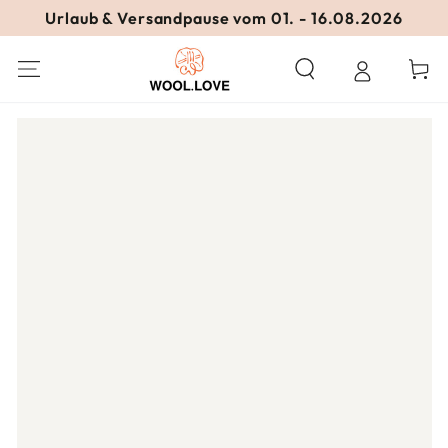
ZUM INHALT
Urlaub & Versandpause vom 01. - 16.08.2026
SPRINGEN
Warenko
ZU DEN
PRODUKTINFORMATIONEN
SPRINGEN