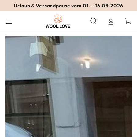
ZUM INHALT
Urlaub & Versandpause vom 01. - 16.08.2026
SPRINGEN
Warenko
ZU DEN
PRODUKTINFORMATIONEN
SPRINGEN