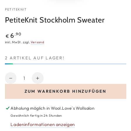
PETITEKNIT
PetiteKnit Stockholm Sweater
Regulärer
,90
6
€
Preis
inkl. MwSt. zzgl.
Versand
2 ARTIKEL AUF LAGER!
Anzahl
Verringere
Erhöhe
die
die
ZUM WARENKORB HINZUFÜGEN
Menge
Menge
für
für
PetiteKnit
PetiteKnit
Abholung möglich in
Wool.Love´s Wollsalon
Stockholm
Stockholm
Gewöhnlich fertig in 24 Stunden
Sweater
Sweater
Ladeninformationen anzeigen