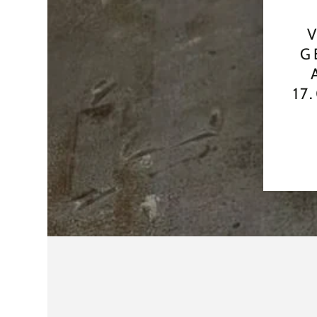
V
G
17