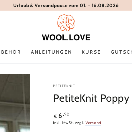
Urlaub & Versandpause vom 01. - 16.08.2026
UBEHÖR
ANLEITUNGEN
KURSE
GUTSC
PETITEKNIT
PetiteKnit Poppy
Regulärer
,90
6
€
Preis
inkl. MwSt. zzgl.
Versand