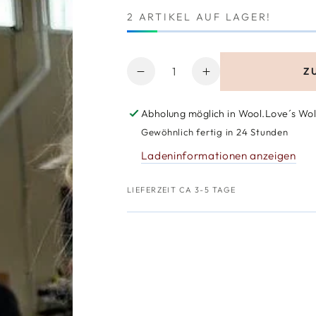
2 ARTIKEL AUF LAGER!
Anzahl
Z
Verringere
Erhöhe
die
die
Menge
Menge
Abholung möglich in
Wool.Love´s Wol
für
für
Gewöhnlich fertig in 24 Stunden
PetiteKnit
PetiteKnit
Ladeninformationen anzeigen
Poppy
Poppy
Tee
Tee
LIEFERZEIT CA 3-5 TAGE