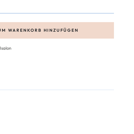
UM WARENKORB HINZUFÜGEN
lsalon