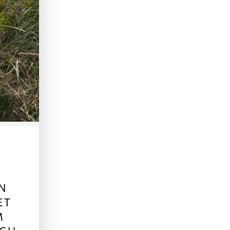
EN
ET
M