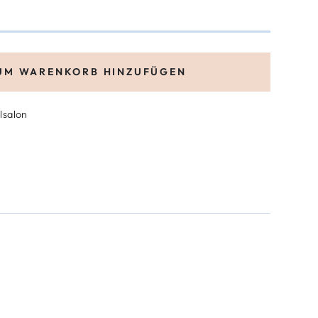
UM WARENKORB HINZUFÜGEN
lsalon