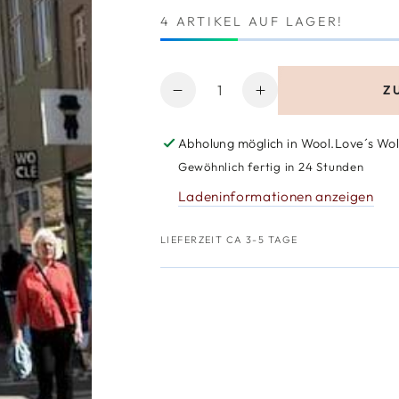
4 ARTIKEL AUF LAGER!
Anzahl
Z
Verringere
Erhöhe
die
die
Menge
Menge
Abholung möglich in
Wool.Love´s Wol
für
für
Gewöhnlich fertig in 24 Stunden
PetiteKnit
PetiteKnit
Ladeninformationen anzeigen
Olga
Olga
Sweater
Sweater
LIEFERZEIT CA 3-5 TAGE