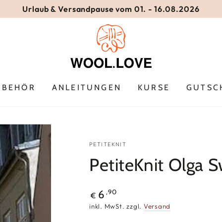
Urlaub & Versandpause vom 01. - 16.08.2026
UBEHÖR
ANLEITUNGEN
KURSE
GUTSC
PETITEKNIT
PetiteKnit Olga 
Regulärer
,90
6
€
Preis
inkl. MwSt. zzgl.
Versand