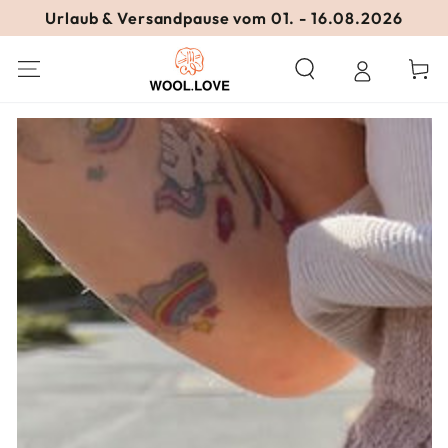
ZUM INHALT
Urlaub & Versandpause vom 01. - 16.08.2026
SPRINGEN
Warenko
ZU DEN
PRODUKTINFORMATIONEN
SPRINGEN