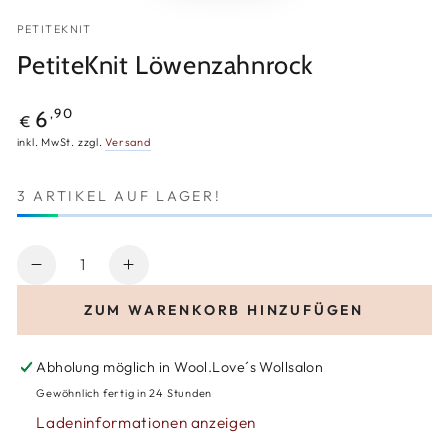
PETITEKNIT
PetiteKnit Löwenzahnrock
Regulärer
,90
6
€
Preis
inkl. MwSt. zzgl.
Versand
3 ARTIKEL AUF LAGER!
Anzahl
Verringere
Erhöhe
die
die
ZUM WARENKORB HINZUFÜGEN
Menge
Menge
für
für
PetiteKnit
PetiteKnit
Abholung möglich in
Wool.Love´s Wollsalon
Löwenzahnrock
Löwenzahnrock
Gewöhnlich fertig in 24 Stunden
Ladeninformationen anzeigen