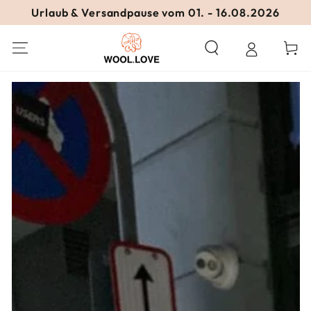
ZUM INHALT
Urlaub & Versandpause vom 01. - 16.08.2026
SPRINGEN
Warenko
ZU DEN
PRODUKTINFORMATIONEN
SPRINGEN