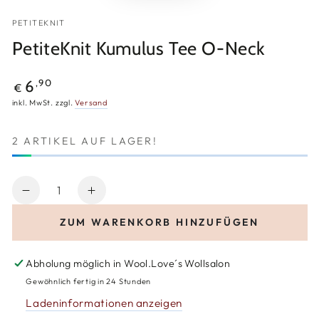
PETITEKNIT
PetiteKnit Kumulus Tee O-Neck
Regulärer
,90
6
€
Preis
inkl. MwSt. zzgl.
Versand
2 ARTIKEL AUF LAGER!
Anzahl
Verringere
Erhöhe
die
die
ZUM WARENKORB HINZUFÜGEN
Menge
Menge
für
für
PetiteKnit
PetiteKnit
Abholung möglich in
Wool.Love´s Wollsalon
Kumulus
Kumulus
Gewöhnlich fertig in 24 Stunden
Tee
Tee
Ladeninformationen anzeigen
O-
O-