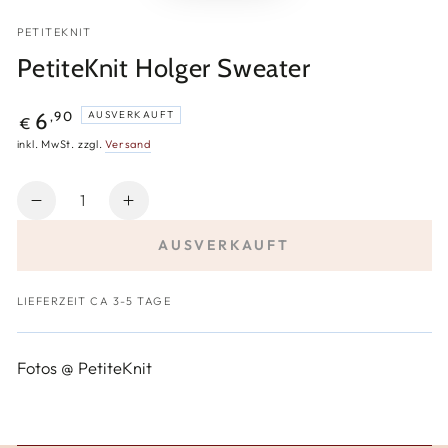
PETITEKNIT
PetiteKnit Holger Sweater
Regulärer
,90
6
AUSVERKAUFT
€
Preis
inkl. MwSt. zzgl.
Versand
Anzahl
Verringere
Erhöhe
die
die
AUSVERKAUFT
Menge
Menge
für
für
PetiteKnit
PetiteKnit
LIEFERZEIT CA 3-5 TAGE
Holger
Holger
Sweater
Sweater
Fotos @ PetiteKnit