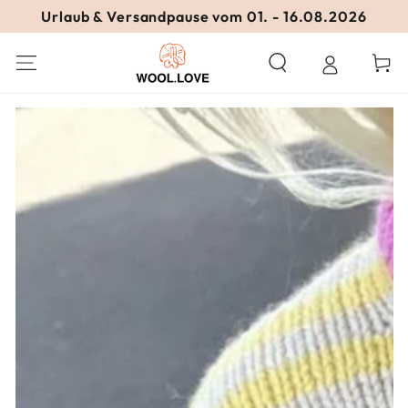
ZUM INHALT
Urlaub & Versandpause vom 01. - 16.08.2026
SPRINGEN
Warenko
ZU DEN
PRODUKTINFORMATIONEN
SPRINGEN