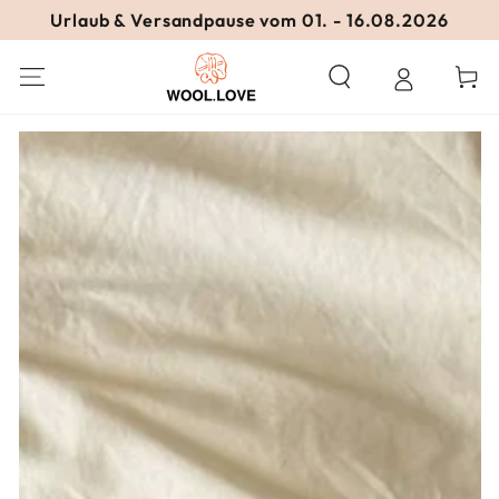
ZUM INHALT
Urlaub & Versandpause vom 01. - 16.08.2026
SPRINGEN
Warenko
ZU DEN
PRODUKTINFORMATIONEN
SPRINGEN