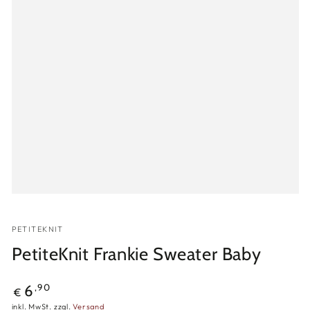
PETITEKNIT
PetiteKnit Frankie Sweater Baby
Regulärer
,90
6
€
Preis
inkl. MwSt. zzgl.
Versand