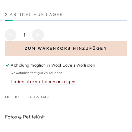
2 ARTIKEL AUF LAGER!
Anzahl
Verringere
Erhöhe
die
die
ZUM WARENKORB HINZUFÜGEN
Menge
Menge
für
für
PetiteKnit
PetiteKnit
Abholung möglich in
Wool.Love´s Wollsalon
Frankie
Frankie
Gewöhnlich fertig in 24 Stunden
Sweater
Sweater
Ladeninformationen anzeigen
Baby
Baby
LIEFERZEIT CA 3-5 TAGE
Fotos @ PetiteKnit