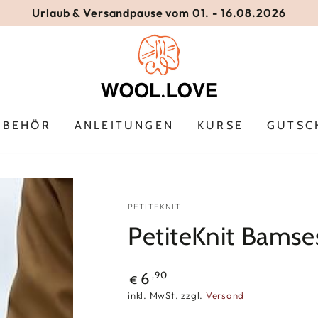
Urlaub & Versandpause vom 01. - 16.08.2026
UBEHÖR
ANLEITUNGEN
KURSE
GUTSC
PETITEKNIT
PetiteKnit Bamse
Regulärer
,90
6
€
Preis
inkl. MwSt. zzgl.
Versand