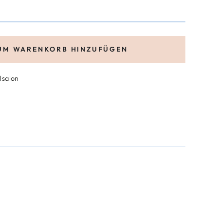
UM WARENKORB HINZUFÜGEN
lsalon