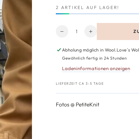
2 ARTIKEL AUF LAGER!
Anzahl
Z
Verringere
Erhöhe
die
die
Menge
Menge
Abholung möglich in
Wool.Love´s Wol
für
für
Gewöhnlich fertig in 24 Stunden
PetiteKnit
PetiteKnit
Ladeninformationen anzeigen
Bamsesweater
Bamsesweater
LIEFERZEIT CA 3-5 TAGE
Fotos @ PetiteKnit