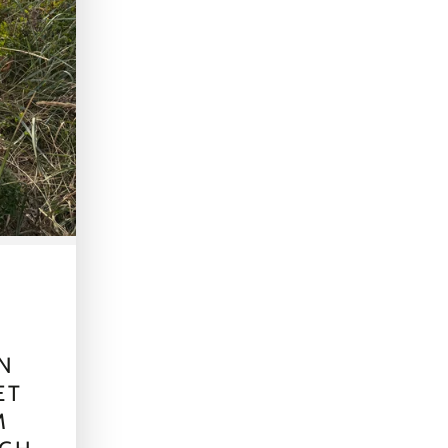
EN
ET
M