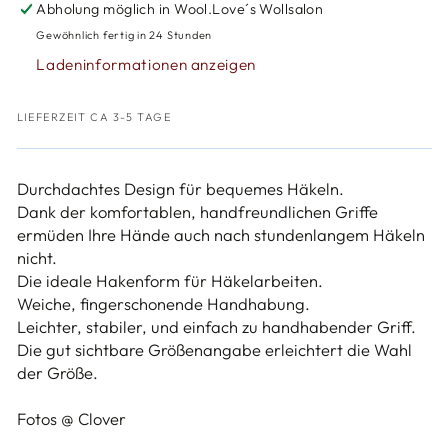
Clover
Clover
Abholung möglich in
Wool.Love´s Wollsalon
Häkelnadel
Häkelnadel
Gewöhnlich fertig in 24 Stunden
Soft
Soft
Ladeninformationen anzeigen
Touch
Touch
LIEFERZEIT CA 3-5 TAGE
Durchdachtes Design für bequemes Häkeln.
Dank der komfortablen, handfreundlichen Griffe
ermüden Ihre Hände auch nach stundenlangem Häkeln
nicht.
Die ideale Hakenform für Häkelarbeiten.
Weiche, fingerschonende Handhabung.
Leichter, stabiler, und einfach zu handhabender Griff.
Die gut sichtbare Größenangabe erleichtert die Wahl
der Größe.
Fotos @ Clover