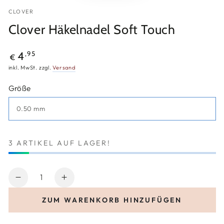
CLOVER
Clover Häkelnadel Soft Touch
Regulärer
,95
4
€
Preis
inkl. MwSt. zzgl.
Versand
Größe
3 ARTIKEL AUF LAGER!
Anzahl
Verringere
Erhöhe
die
die
ZUM WARENKORB HINZUFÜGEN
Menge
Menge
für
für