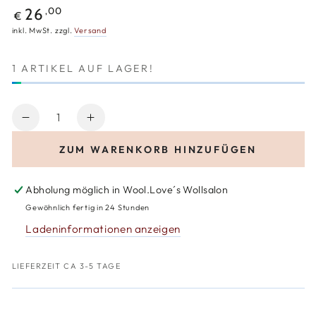
Regulärer
,00
26
€
Preis
inkl. MwSt. zzgl.
Versand
1 ARTIKEL AUF LAGER!
Anzahl
Verringere
Erhöhe
die
die
ZUM WARENKORB HINZUFÜGEN
Menge
Menge
für
für
Geniale
Geniale
Abholung möglich in
Wool.Love´s Wollsalon
Motivsocken
Motivsocken
Gewöhnlich fertig in 24 Stunden
stricken
stricken
Ladeninformationen anzeigen
LIEFERZEIT CA 3-5 TAGE