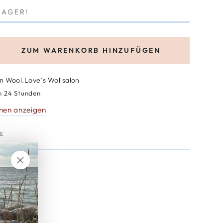
LAGER!
ZUM WARENKORB HINZUFÜGEN
öhe
nge
in
Wool.Love´s Wollsalon
in 24 Stunden
or
nen anzeigen
cking
GE