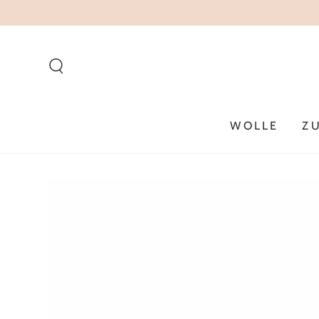
ZUM INHALT
SPRINGEN
WOLLE
Z
ZU DEN
PRODUKTINFORMATIONEN
SPRINGEN