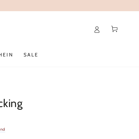
Warenkorb
HEIN
SALE
cking
and