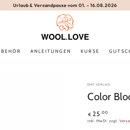
Urlaub & Versandpause vom 01. - 16.08.2026
UBEHÖR
ANLEITUNGEN
KURSE
GUTSC
EMF VERLAG
Color Blo
Regulärer
,00
25
€
Preis
inkl. MwSt. zzgl.
Vers