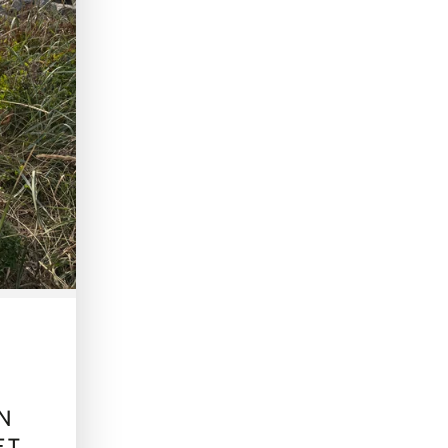
EN
ET