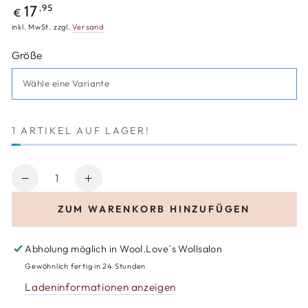
Regulärer
,95
17
€
Preis
inkl. MwSt. zzgl.
Versand
Größe
1 ARTIKEL AUF LAGER!
Anzahl
Verringere
Erhöhe
die
die
ZUM WARENKORB HINZUFÜGEN
Menge
Menge
für
für
Addi
Addi
Abholung möglich in
Wool.Love´s Wollsalon
CraSyTrio
CraSyTrio
Gewöhnlich fertig in 24 Stunden
Short
Short
Ladeninformationen anzeigen