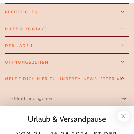
RECHTLICHES
HILFE & KONTAKT
DER LADEN
ÖFFNUNGSZEITEN
MELDE DICH HIER ZU UNSEREM NEWSLETTER AN
E-
Mail
hier
Urlaub & Versandpause
FOLGE UNS AUF INSTAGRAM
eingeben
VOM 01. - 16.08.2026 IST DER
Instagram